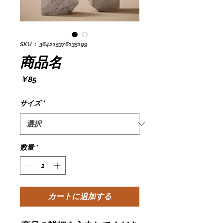
SKU： 364215376135199
商品名
価
￥85
格
サイズ
*
数量
*
カートに追加する