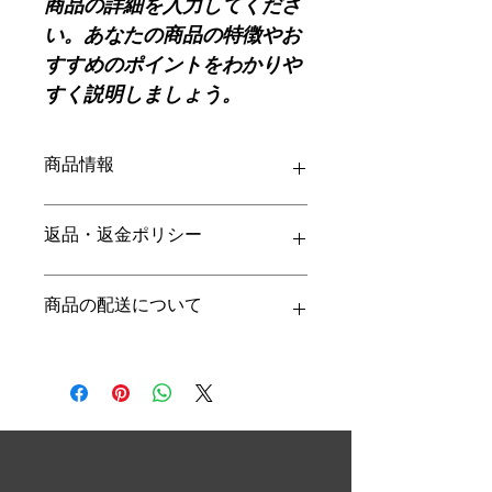
商品の詳細を入力してくださ
い。あなたの商品の特徴やお
すすめのポイントをわかりや
すく説明しましょう。
商品情報
商品の詳細を入力してください。サイ
返品・返金ポリシー
ズ、素材、取扱説明に加え、商品の特
徴やおすすめのポイントなどを説明し
ましょう。
返品・返金ポリシーを入力してくださ
商品の配送について
い。顧客が商品に満足しなかった場合
や、不備があった場合に行う手続きの
手順などを説明しましょう。内容を明
配送地域、料金、所要時間、梱包な
確にすることで顧客からの信頼を獲得
ど、商品の配送に関する情報を入力し
し、安心して商品を購入していただけ
てください。配送情報を明確にするこ
ます。
とで顧客からの信頼を獲得し、安心し
て商品を購入していただけます。