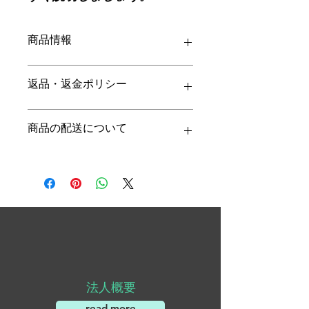
商品情報
商品の詳細を入力してください。サイ
返品・返金ポリシー
ズ、素材、取扱説明に加え、商品の特
徴やおすすめのポイントなどを説明し
ましょう。
返品・返金ポリシーを入力してくださ
商品の配送について
い。顧客が商品に満足しなかった場合
や、不備があった場合に行う手続きの
手順などを説明しましょう。内容を明
配送地域、料金、所要時間、梱包な
確にすることで顧客からの信頼を獲得
ど、商品の配送に関する情報を入力し
し、安心して商品を購入していただけ
てください。配送情報を明確にするこ
ます。
とで顧客からの信頼を獲得し、安心し
て商品を購入していただけます。
法人概要
read more